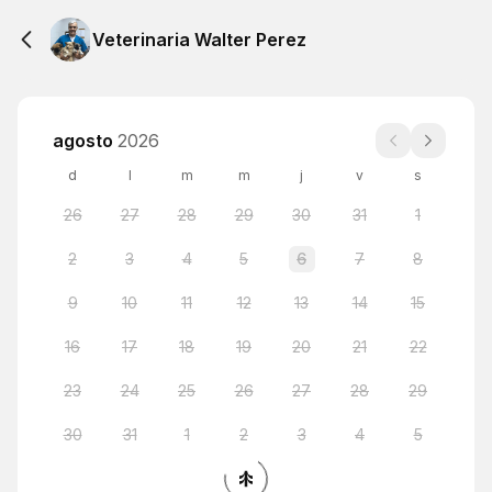
Veterinaria Walter Perez
agosto
2026
d
l
m
m
j
v
s
26
27
28
29
30
31
1
2
3
4
5
6
7
8
9
10
11
12
13
14
15
16
17
18
19
20
21
22
23
24
25
26
27
28
29
30
31
1
2
3
4
5