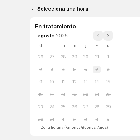
Selecciona una hora
En tratamiento
agosto
2026
d
l
m
m
j
v
s
26
27
28
29
30
31
1
2
3
4
5
6
7
8
9
10
11
12
13
14
15
16
17
18
19
20
21
22
23
24
25
26
27
28
29
30
31
1
2
3
4
5
Zona horaria
(
America/Buenos_Aires
)